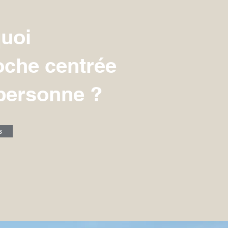
quoi
oche centrée
 personne ?
s