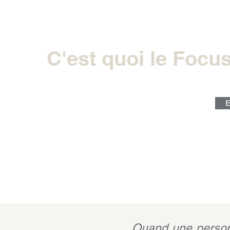
C'est quoi le Focu
E
Quand une personne