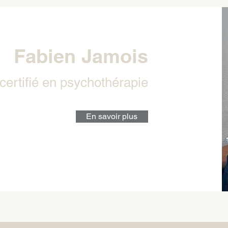
Fabien Jamois
 certifié en psychothérapie
En savoir plus