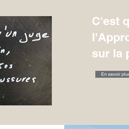
C'est 
l'Appr
sur la
En savoir plu