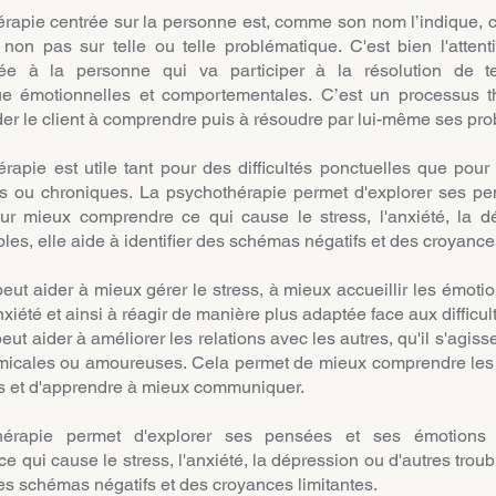
rapie centrée sur la personne est, comme son nom l’indique, c
non pas sur telle ou telle problématique. C'est bien l'attent
tée à la personne qui va participer à la résolution de te
ue émotionnelles et comportementales.
C’est un processus t
ider le client à comprendre puis à résoudre par lui-même ses pr
rapie est utile tant pour des difficultés ponctuelles que pour
ds ou chroniques.
La psychothérapie permet d'explorer ses pe
ur mieux comprendre ce qui cause le stress, l'anxiété, la d
bles, elle aide à identifier des schémas négatifs et des croyance
peut aider à mieux gérer le stress, à mieux accueillir les émot
nxiété et ainsi à réagir de manière plus adaptée face aux difficult
eut aider à améliorer les relations avec les autres, qu'il s'agiss
 amicales ou amoureuses. Cela permet de mieux comprendre le
es et d'apprendre à mieux communiquer.
hérapie permet d'explorer ses pensées et ses émotions
 qui cause le stress, l'anxiété, la dépression ou d'autres troub
des schémas négatifs et des croyances limitantes.