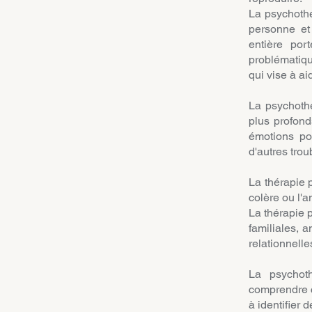
La psychothé
personne et 
entière por
problématiq
qui vise à a
La psychothé
plus profon
émotions po
d'autres trou
La thérapie 
colère ou l'a
La thérapie p
familiales,
relationnell
La psychot
comprendre ce
à identifier 