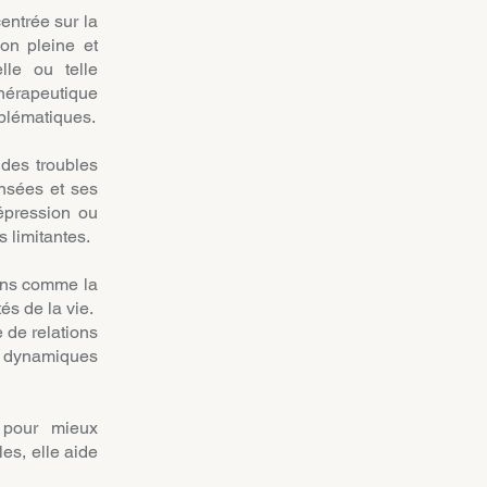
entrée sur la
ion pleine et
lle ou telle
hérapeutique
oblématiques.
 des troubles
nsées et ses
épression ou
s limitantes.
ions comme la
és de la vie.
e de relations
s dynamiques
 pour mieux
les, elle aide