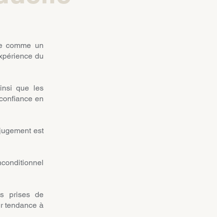
ule comme un
expérience du
ainsi que les
 confiance en
-jugement est
inconditionnel
es prises de
oir tendance à