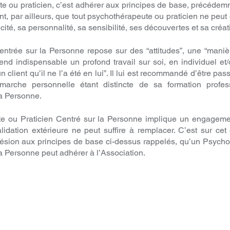
te ou praticien, c’est adhérer aux principes de base, précéde
dent, par ailleurs, que tout psychothérapeute ou praticien ne pe
icité, sa personnalité, sa sensibilité, ses découvertes et sa créat
trée sur la Personne repose sur des “attitudes”, une “manière
 rend indispensable un profond travail sur soi, en individuel e
un client qu’il ne l’a été en lui”. Il lui est recommandé d’être p
émarche personnelle étant distincte de sa formation profess
la Personne.
e ou Praticien Centré sur la Personne implique un engagemen
idation extérieure ne peut suffire à remplacer. C’est sur c
hésion aux principes de base ci-dessus rappelés, qu’un Psycho
a Personne peut adhérer à l’Association.