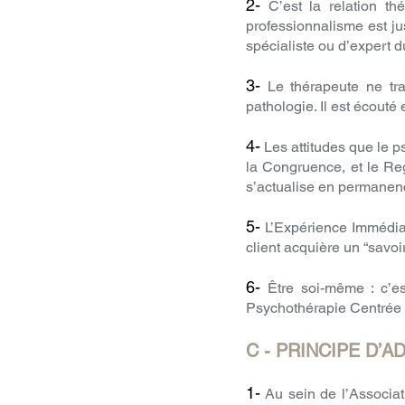
2-
C’est la relation thé
professionnalisme est ju
spécialiste ou d’expert 
3-
Le thérapeute ne trai
pathologie. Il est écouté
4-
Les attitudes que le p
la Congruence, et le Rega
s’actualise en permanen
5-
L’Expérience Immédiat
client acquière un “savoir
6-
Être soi-même : c’est
Psychothérapie Centrée su
C - PRINCIPE D’A
1-
Au sein de l’Associat