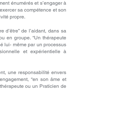
mment énumérés et s’engager à
ut exercer sa compétence et son
ivité propre.
 d’être” de l’aidant, dans sa
t/ou en groupe. “Un thérapeute
assé lui- même par un processus
ionnelle et expérientielle à
t, une responsabilité envers
et engagement, “en son âme et
thérapeute ou un Praticien de