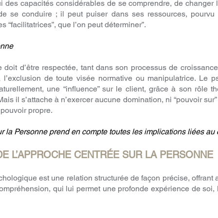
i des capacités considérables de se comprendre, de changer l’
 de se conduire ; il peut puiser dans ses ressources, pourvu 
 “facilitatrices”, que l’on peut déterminer”.
onne
e doit d’être respectée, tant dans son processus de croissanc
à l’exclusion de toute visée normative ou manipulatrice. Le p
turellement, une “influence” sur le client, grâce à son rôle t
is il s’attache à n’exercer aucune domination, ni “pouvoir sur” 
 pouvoir propre.
 la Personne prend en compte toutes les implications liées au c
 DE L’APPROCHE CENTRÉE SUR LA PERSONNE
hologique est une relation structurée de façon précise, offrant a
mpréhension, qui lui permet une profonde expérience de soi, l